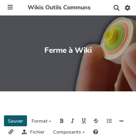
Wikis Outils Communs
R
e
c
h
e
r
c
h
Ferme à Wiki
e
r
Sauver
Format
Fichier
Composants