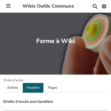
Wikis Outils Communs
R
e
c
h
e
r
c
h
Ferme à Wiki
e
r
Droits d'accès
Actions
Handlers
Pages
Droits d'accès aux handlers