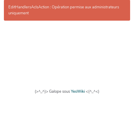
EditHandlersAclsAction : Opération permise aux administrateurs
uniquement
(>^_^)> Galope sous
YesWiki
<(^_^<)