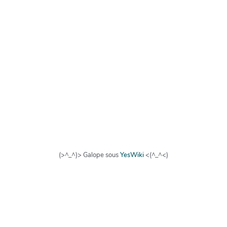
(>^_^)> Galope sous
YesWiki
<(^_^<)