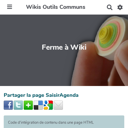
Wikis Outils Communs
R
e
c
h
e
r
c
h
Ferme à Wiki
e
r
Partager la page SaisirAgenda
Code d'intégration de contenu dans une page HTML