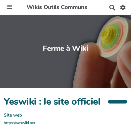
Wikis Outils Communs
R
e
c
h
e
r
c
h
Ferme à Wiki
e
r
Yeswiki : le site officiel
Site web
https://yeswiki.net