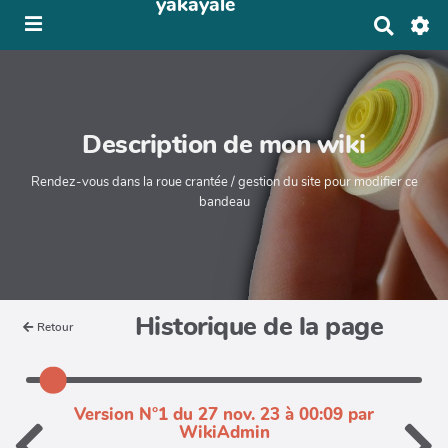
yakayale
R
e
c
h
e
r
Description de mon wiki
c
h
e
Rendez-vous dans la roue crantée / gestion du site pour modifier ce
r
bandeau
Historique de la page
Retour
Version N°1 du 27 nov. 23 à 00:09 par
WikiAdmin