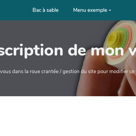
Bac à sable
Menu exemple
cription de mon 
ous dans la roue crantée / gestion du site pour modifier c