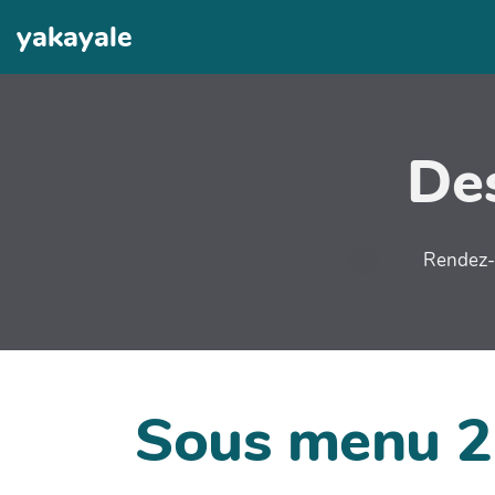
yakayale
Des
Rendez-v
Sous menu 2