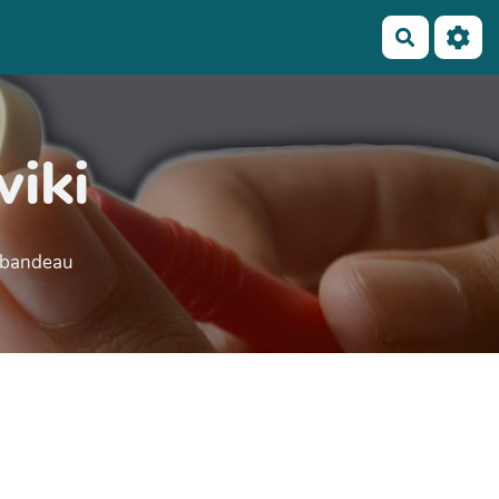
Recherch
wiki
e bandeau