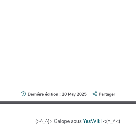
Dernière édition : 20 May 2025
Partager
(>^_^)> Galope sous
YesWiki
<(^_^<)