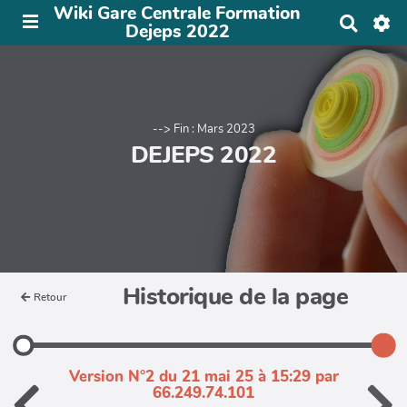
Wiki Gare Centrale Formation
R
Dejeps 2022
e
c
h
e
r
c
--> Fin : Mars 2023
h
DEJEPS 2022
e
r
Historique de la page
Retour
Version N°2 du 21 mai 25 à 15:29 par
66.249.74.101