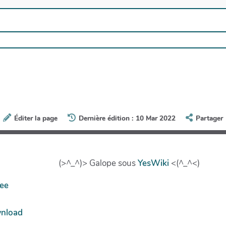
Éditer la page
Dernière édition : 10 Mar 2022
Partager
(>^_^)> Galope sous
YesWiki
<(^_^<)
ree
wnload