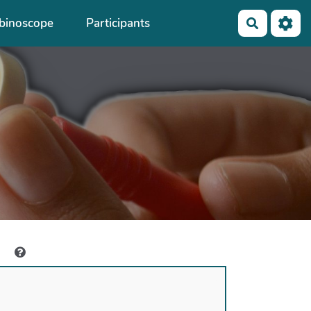
binoscope
Participants
Recherch