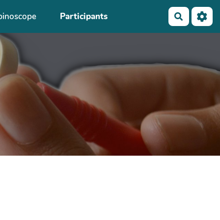
binoscope
Participants
Recherch