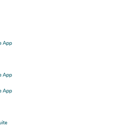
e App
e App
e App
uite