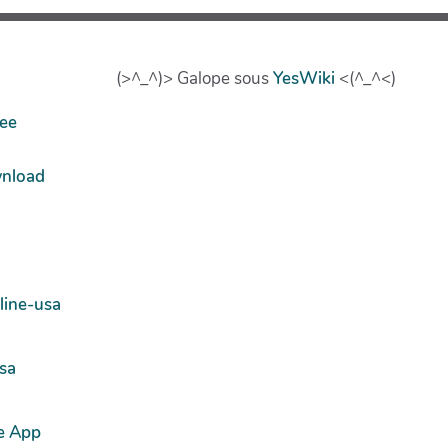
(>^_^)> Galope sous
YesWiki
<(^_^<)
ree
wnload
line-usa
usa
e App