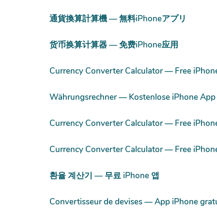
通貨換算計算機 — 無料iPhoneアプリ
货币换算计算器 — 免费iPhone应用
Currency Converter Calculator — Free iPhon
Währungsrechner — Kostenlose iPhone App
Currency Converter Calculator — Free iPhon
Currency Converter Calculator — Free iPhon
환율 계산기 — 무료 iPhone 앱
Convertisseur de devises — App iPhone grat