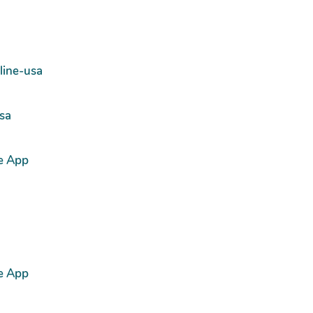
line-usa
usa
e App
e App