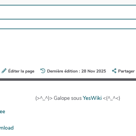
Éditer la page
Dernière édition : 28 Nov 2025
Partager
(>^_^)> Galope sous
YesWiki
<(^_^<)
ree
wnload