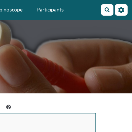
binoscope
Participants
Recherch