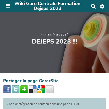
Wiki Gare Centrale Formation
R
Dejeps 2023
e
c
h
e
r
c
--> Fin : Mars 2024
h
DEJEPS 2023 !!!
e
r
Partager la page GererSite
Code d'intégration de contenu dans une page HTML