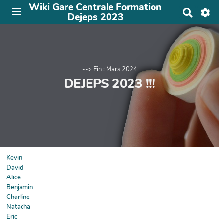
Wiki Gare Centrale Formation
R
Dejeps 2023
e
c
h
e
r
c
--> Fin : Mars 2024
h
DEJEPS 2023 !!!
e
r
Kevin
David
Alice
Benjamin
Charline
Natacha
Eric