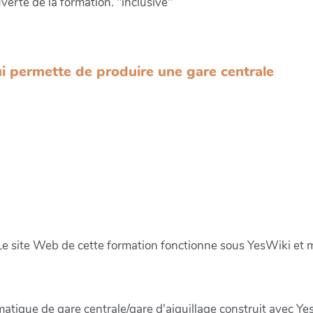
verte de la formation. "inclusive"
i permette de produire une gare centrale
 Le site Web de cette formation fonctionne sous YesWiki et 
matique de gare centrale/gare d'aiguillage construit avec Ye