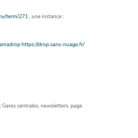
my/term/271
, une instance :
framadrop
https://drop.sans-nuage.fr/
 : Gares centrales, newsletters, page