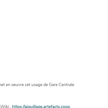
met en oeuvre cet usage de Gare Centrale
sWiki :
https://aiguillage.artefacts.coop