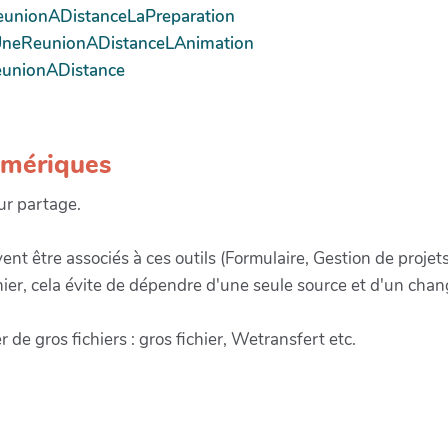
ReunionADistanceLaPreparation
ntUneReunionADistanceLAnimation
ReunionADistance
umériques
eur partage.
nt être associés à ces outils (Formulaire, Gestion de projet
er, cela évite de dépendre d'une seule source et d'un chang
 de gros fichiers : gros fichier, Wetransfert etc.