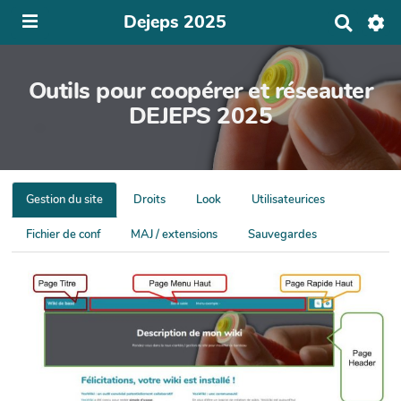
Dejeps 2025
R
e
c
h
Outils pour coopérer et réseauter
e
r
DEJEPS 2025
c
h
e
r
Gestion du site
Droits
Look
Utilisateurices
Fichier de conf
MAJ / extensions
Sauvegardes