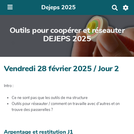
Dejeps 2025
R
e
c
h
Outils pour coopérer et réseauter
e
r
DEJEPS 2025
c
h
e
r
Vendredi 28 février 2025 / Jour 2
Intro :
Ce ne sont pas que les outils de ma structure
Outils pour réseauter / comment on travaille avec d'autres et on
trouve des passerelles ?
Arpentage et restitution J1