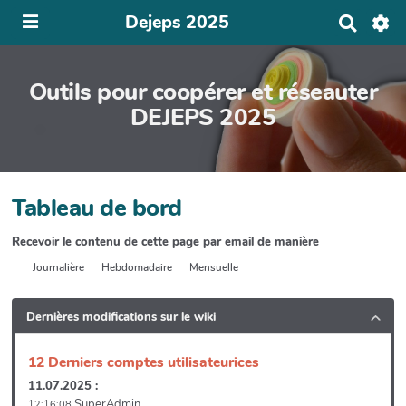
Dejeps 2025
R
e
c
h
Outils pour coopérer et réseauter
e
r
DEJEPS 2025
c
h
e
r
Tableau de bord
Recevoir le contenu de cette page par email de manière
Journalière
Hebdomadaire
Mensuelle
Dernières modifications sur le wiki
12 Derniers comptes utilisateurices
11.07.2025 :
SuperAdmin
12:16:08