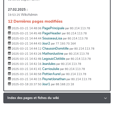
27.02.2025 :
WikiAdmin
19:53:25
12 Dernières pages modifiées
PagePrincipale
2025-03-21 14:48:06
par 80.214.113.78
PageHeader
2025-03-21 14:45:48
par 80.214.113.78
SousseauLisa
2025-03-21 14:44:44
par 80.214.113.78
Jour2
2025-03-21 14:44:43
par 77.193.70.164
ChaussinDomitille
2025-03-21 14:44:12
par 80.214.113.78
MathonJustine
2025-03-21 14:43:26
par 80.214.113.78
LegouicClotilde
2025-03-21 14:42:46
par 80.214.113.78
JeanJules
2025-03-21 14:42:16
par 80.214.113.78
CarriouJulie
2025-03-21 14:41:41
par 80.214.113.78
PottierAurel
2025-03-21 14:40:58
par 80.214.113.78
PeynetJonathan
2025-03-21 14:40:15
par 80.214.113.78
Jour1
2025-03-18 20:37:50
par 88.168.23.18
Index des pages et fiches du wiki