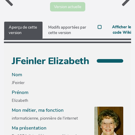
Version actuelle
Afficher le
Aperçu de cette
Modifs apportées par
code Wiki
version
cette version
JFeinler Elizabeth
Nom
JFeinler
Prénom
Elizabeth
Mon métier, ma fonction
informaticienne, pionnière de l'internet
Ma présentation