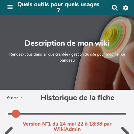
Quels outils pour quels usages
R
?
e
c
h
e
r
Description de mon wiki
c
h
e
Rendez-vous dans la roue crantée / gestion du site pour modifier ce
r
bandeau
Historique de la fiche
Retour
Version N°1 du 24 mai 22 à 18:38 par
WikiAdmin