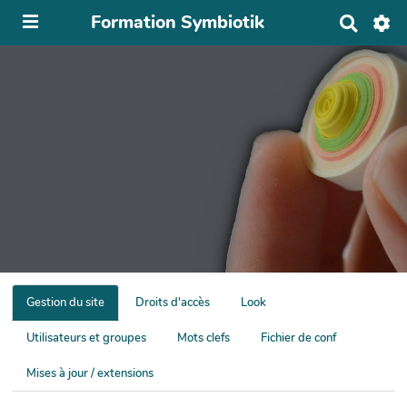
Formation Symbiotik
R
e
c
h
e
r
c
h
e
r
Gestion du site
Droits d'accès
Look
Utilisateurs et groupes
Mots clefs
Fichier de conf
Mises à jour / extensions